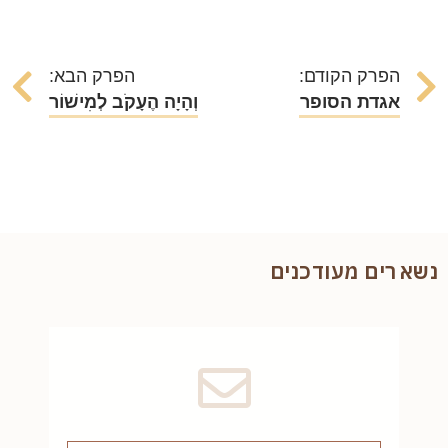
הפרק הקודם:
הפרק הבא:
אגדת הסופר
וְהָיָה הֶעָקֹב לְמִישׁוֹר
נשארים מעודכנים